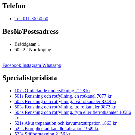
Telefon
Tel: 011-36 60 60
Besök/Postsadress
Bråddgatan 1
602 22 Norrköping
Facebook
Instagram
Whatsapp
Specialistprislista
107s Omfattande undersökning
2128 kr
501s Rensning och rotfyllning, en rotkanal
7077 kr
502s Rensning och rotfyllning, två rotkanaler
8349 kr
503s Rensning och rotfyllning, tre rotkanaler
9873 kr
504s Rensning och rotfyllning, fyra eller flerrotkanaler
10586
kr
521s Akut trepanation och kavumexstirpation
1863 kr
522s Komplicerad kanallokalisation
1949 kr
523s Stiftborttagning
2156 kr