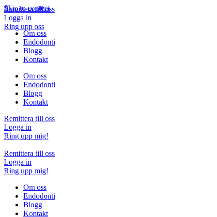
Skip to content
Remittera till oss
Logga in
Ring upp oss
Om oss
Endodonti
Blogg
Kontakt
Om oss
Endodonti
Blogg
Kontakt
Remittera till oss
Logga in
Ring upp mig!
Remittera till oss
Logga in
Ring upp mig!
Om oss
Endodonti
Blogg
Kontakt