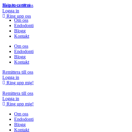
Skip to content
Remittera till oss
Logga in
Ring upp oss
Om oss
Endodonti
Blogg
Kontakt
Om oss
Endodonti
Blogg
Kontakt
Remittera till oss
Logga in
Ring upp mig!
Remittera till oss
Logga in
Ring upp mig!
Om oss
Endodonti
Blogg
Kontakt