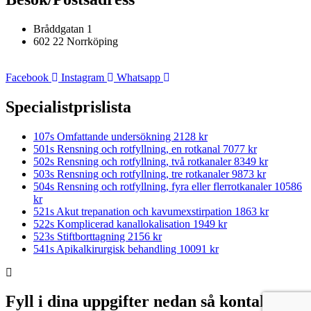
Bråddgatan 1
602 22 Norrköping
Facebook
Instagram
Whatsapp
Specialistprislista
107s Omfattande undersökning
2128 kr
501s Rensning och rotfyllning, en rotkanal
7077 kr
502s Rensning och rotfyllning, två rotkanaler
8349 kr
503s Rensning och rotfyllning, tre rotkanaler
9873 kr
504s Rensning och rotfyllning, fyra eller flerrotkanaler
10586
kr
521s Akut trepanation och kavumexstirpation
1863 kr
522s Komplicerad kanallokalisation
1949 kr
523s Stiftborttagning
2156 kr
541s Apikalkirurgisk behandling
10091 kr
Fyll i dina uppgifter nedan så kontaktar