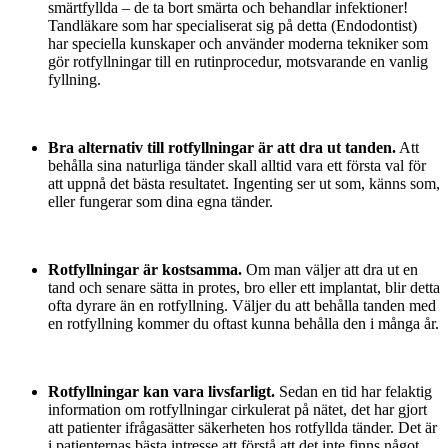
smärtfyllda – de ta bort smärta och behandlar infektioner!
Tandläkare som har specialiserat sig på detta (Endodontist)
har speciella kunskaper och använder moderna tekniker som
gör rotfyllningar till en rutinprocedur, motsvarande en vanlig
fyllning.
Bra alternativ till rotfyllningar är att dra ut tanden.
Att
behålla sina naturliga tänder skall alltid vara ett första val för
att uppnå det bästa resultatet. Ingenting ser ut som, känns som,
eller fungerar som dina egna tänder.
Rotfyllningar är kostsamma.
Om man väljer att dra ut en
tand och senare sätta in protes, bro eller ett implantat, blir detta
ofta dyrare än en rotfyllning. Väljer du att behålla tanden med
en rotfyllning kommer du oftast kunna behålla den i många år.
Rotfyllningar kan vara livsfarligt.
Sedan en tid har felaktig
information om rotfyllningar cirkulerat på nätet, det har gjort
att patienter ifrågasätter säkerheten hos rotfyllda tänder. Det är
i patienternas bästa intresse att förstå att det inte finns något