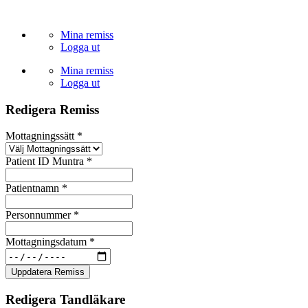
Skip
to
Mina remiss
content
Logga ut
Mina remiss
Logga ut
Redigera Remiss
Mottagningssätt
*
Patient ID Muntra
*
Patientnamn
*
Personnummer
*
Mottagningsdatum
*
Uppdatera Remiss
Redigera Tandläkare