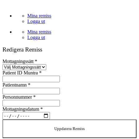
Skip
to
Mina remiss
content
Logga ut
Mina remiss
Logga ut
Redigera Remiss
Mottagningssätt
*
Patient ID Muntra
*
Patientnamn
*
Personnummer
*
Mottagningsdatum
*
Uppdatera Remiss