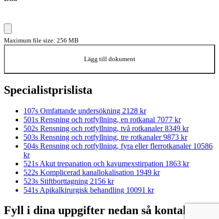
Maximum file size: 256 MB
Lägg till dokument
Specialistprislista
107s Omfattande undersökning
2128 kr
501s Rensning och rotfyllning, en rotkanal
7077 kr
502s Rensning och rotfyllning, två rotkanaler
8349 kr
503s Rensning och rotfyllning, tre rotkanaler
9873 kr
504s Rensning och rotfyllning, fyra eller flerrotkanaler
10586
kr
521s Akut trepanation och kavumexstirpation
1863 kr
522s Komplicerad kanallokalisation
1949 kr
523s Stiftborttagning
2156 kr
541s Apikalkirurgisk behandling
10091 kr
Fyll i dina uppgifter nedan så kontaktar