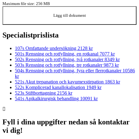
Maximum file size: 256 MB
Lägg till dokument
Specialistprislista
107s Omfattande undersökning
2128 kr
501s Rensning och rotfyllning, en rotkanal
7077 kr
502s Rensning och rotfyllning, två rotkanaler
8349 kr
503s Rensning och rotfyllning, tre rotkanaler
9873 kr
504s Rensning och rotfyllning, fyra eller flerrotkanaler
10586
kr
521s Akut trepanation och kavumexstirpation
1863 kr
522s Komplicerad kanallokalisation
1949 kr
523s Stiftborttagning
2156 kr
541s Apikalkirurgisk behandling
10091 kr
Fyll i dina uppgifter nedan så kontaktar
vi dig!