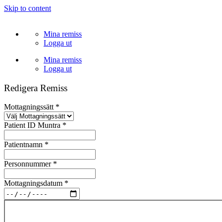
Skip to content
Mina remiss
Logga ut
Mina remiss
Logga ut
Redigera Remiss
Mottagningssätt
*
Patient ID Muntra
*
Patientnamn
*
Personnummer
*
Mottagningsdatum
*