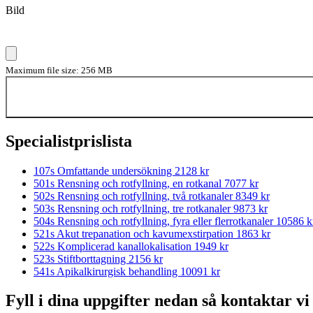
Bild
Maximum file size: 256 MB
Specialistprislista
107s Omfattande undersökning
2128 kr
501s Rensning och rotfyllning, en rotkanal
7077 kr
502s Rensning och rotfyllning, två rotkanaler
8349 kr
503s Rensning och rotfyllning, tre rotkanaler
9873 kr
504s Rensning och rotfyllning, fyra eller flerrotkanaler
10586 k
521s Akut trepanation och kavumexstirpation
1863 kr
522s Komplicerad kanallokalisation
1949 kr
523s Stiftborttagning
2156 kr
541s Apikalkirurgisk behandling
10091 kr
Fyll i dina uppgifter nedan så kontaktar vi