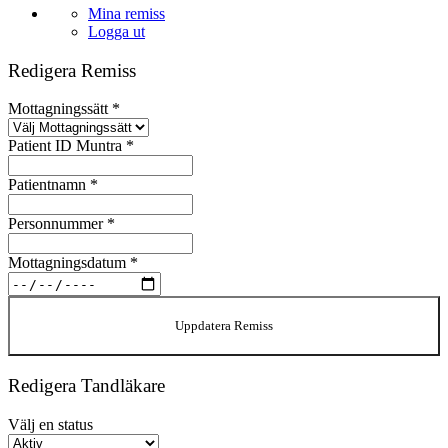
Mina remiss
Logga ut
Redigera Remiss
Mottagningssätt
*
Patient ID Muntra
*
Patientnamn
*
Personnummer
*
Mottagningsdatum
*
Uppdatera Remiss
Redigera Tandläkare
Välj en status