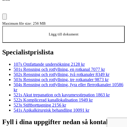
Maximum file size: 256 MB
Lägg till dokument
Specialistprislista
107s Omfattande undersökning
2128 kr
501s Rensning och rotfyllning, en rotkanal
7077 kr
502s Rensning och rotfyllning, två rotkanaler
8349 kr
503s Rensning och rotfyllning, tre rotkanaler
9873 kr
504s Rensning och rotfyllning, fyra eller flerrotkanaler
10586
kr
521s Akut trepanation och kavumexstirpation
1863 kr
522s Komplicerad kanallokalisation
1949 kr
523s Stiftborttagning
2156 kr
541s Apikalkirurgisk behandling
10091 kr
Fyll i dina uppgifter nedan så kontaktar