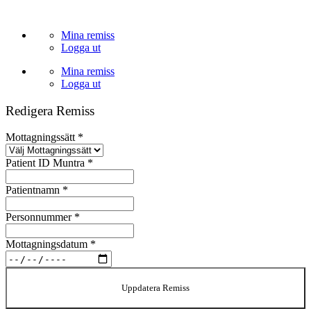
Skip
to
Mina remiss
content
Logga ut
Mina remiss
Logga ut
Redigera Remiss
Mottagningssätt
*
Patient ID Muntra
*
Patientnamn
*
Personnummer
*
Mottagningsdatum
*
Uppdatera Remiss