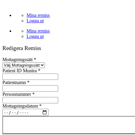
Skip
to
Mina remiss
content
Logga ut
Mina remiss
Logga ut
Redigera Remiss
Mottagningssätt
*
Patient ID Muntra
*
Patientnamn
*
Personnummer
*
Mottagningsdatum
*