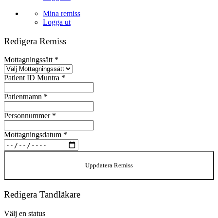
Mina remiss
Logga ut
Redigera Remiss
Mottagningssätt
*
Patient ID Muntra
*
Patientnamn
*
Personnummer
*
Mottagningsdatum
*
Uppdatera Remiss
Redigera Tandläkare
Välj en status