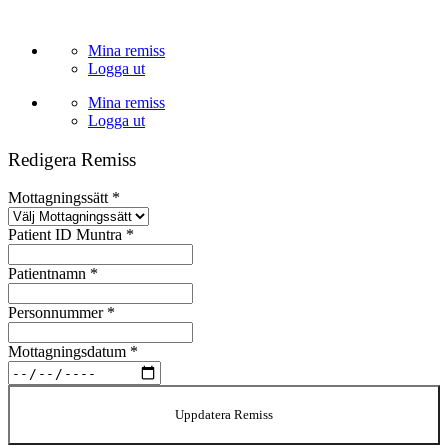
Skip
to
Mina remiss
content
Logga ut
Mina remiss
Logga ut
Redigera Remiss
Mottagningssätt
*
Patient ID Muntra
*
Patientnamn
*
Personnummer
*
Mottagningsdatum
*
Uppdatera Remiss