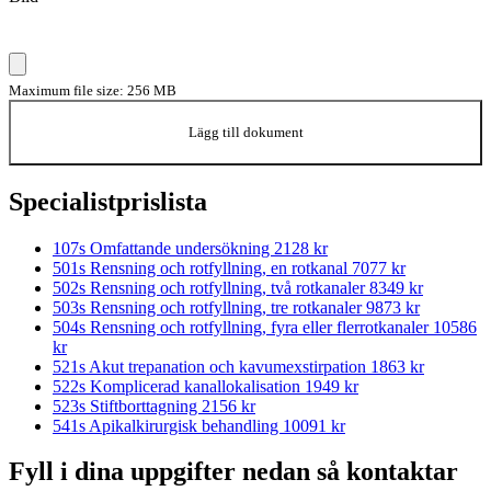
Maximum file size: 256 MB
Lägg till dokument
Specialistprislista
107s Omfattande undersökning
2128 kr
501s Rensning och rotfyllning, en rotkanal
7077 kr
502s Rensning och rotfyllning, två rotkanaler
8349 kr
503s Rensning och rotfyllning, tre rotkanaler
9873 kr
504s Rensning och rotfyllning, fyra eller flerrotkanaler
10586
kr
521s Akut trepanation och kavumexstirpation
1863 kr
522s Komplicerad kanallokalisation
1949 kr
523s Stiftborttagning
2156 kr
541s Apikalkirurgisk behandling
10091 kr
Fyll i dina uppgifter nedan så kontaktar