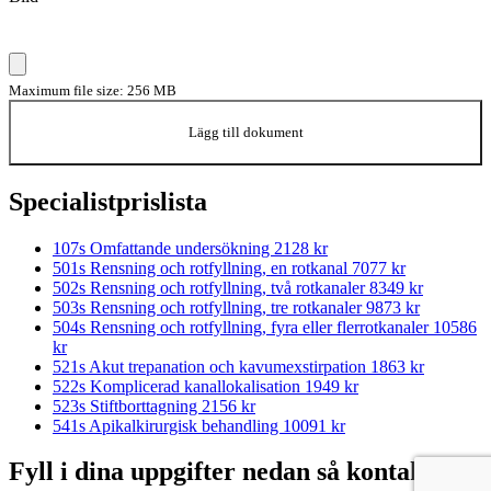
Maximum file size: 256 MB
Lägg till dokument
Specialistprislista
107s Omfattande undersökning
2128 kr
501s Rensning och rotfyllning, en rotkanal
7077 kr
502s Rensning och rotfyllning, två rotkanaler
8349 kr
503s Rensning och rotfyllning, tre rotkanaler
9873 kr
504s Rensning och rotfyllning, fyra eller flerrotkanaler
10586
kr
521s Akut trepanation och kavumexstirpation
1863 kr
522s Komplicerad kanallokalisation
1949 kr
523s Stiftborttagning
2156 kr
541s Apikalkirurgisk behandling
10091 kr
Fyll i dina uppgifter nedan så kontaktar