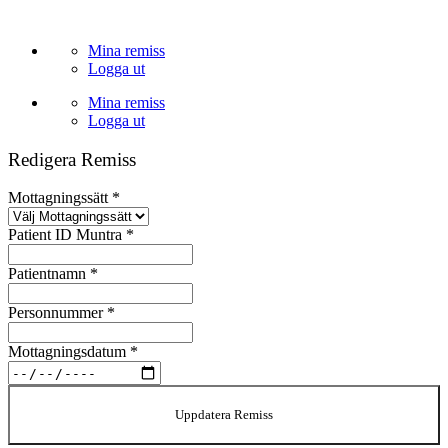
Skip
to
Mina remiss
content
Logga ut
Mina remiss
Logga ut
Redigera Remiss
Mottagningssätt
*
Patient ID Muntra
*
Patientnamn
*
Personnummer
*
Mottagningsdatum
*
Uppdatera Remiss