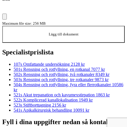
Maximum file size: 256 MB
Lägg till dokument
Specialistprislista
107s Omfattande undersökning
2128 kr
501s Rensning och rotfyllning, en rotkanal
7077 kr
502s Rensning och rotfyllning, två rotkanaler
8349 kr
503s Rensning och rotfyllning, tre rotkanaler
9873 kr
504s Rensning och rotfyllning, fyra eller flerrotkanaler
10586
kr
521s Akut trepanation och kavumexstirpation
1863 kr
522s Komplicerad kanallokalisation
1949 kr
523s Stiftborttagning
2156 kr
541s Apikalkirurgisk behandling
10091 kr
Fyll i dina uppgifter nedan så kontaktar