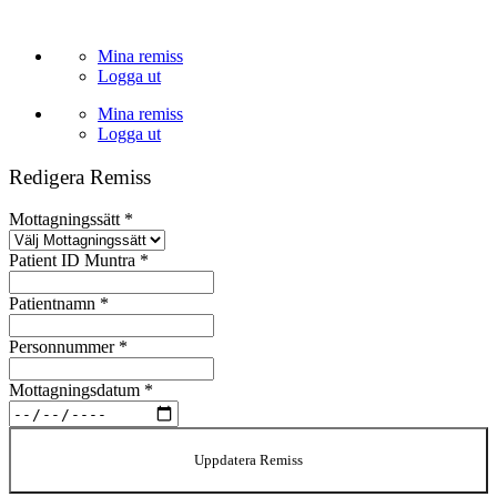
Skip
to
Mina remiss
content
Logga ut
Mina remiss
Logga ut
Redigera Remiss
Mottagningssätt
*
Patient ID Muntra
*
Patientnamn
*
Personnummer
*
Mottagningsdatum
*
Uppdatera Remiss